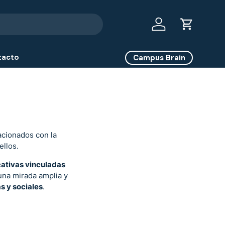
Iniciar sesión
Carrito
tacto
Campus Brain
acionados con la
ellos.
cativas vinculadas
 una mirada amplia y
 y sociales
.