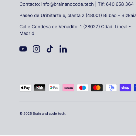
Contacto: info@brainandcode.tech | Tlf: 640 658 364
Paseo de Uribitarte 6, planta 2 (48001) Bilbao – Bizkai
Calle Condesa de Venadito, 1 (28027) Cdad. Lineal -
Madrid
YouTube
Instagram
TikTok
LinkedIn
Formas de pago aceptadas
© 2026
Brain and code tech
.