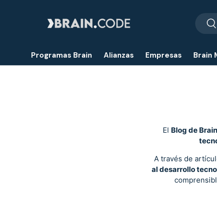
Buscar
Ir al contenido
Bu
Programas Brain
Alianzas
Empresas
Brain 
El
Blog de Brai
tecno
A través de artícu
al desarrollo tecn
comprensibl